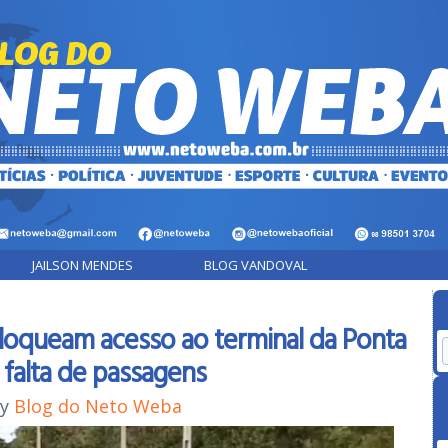
JAILSON MENDES
BLOG VANDOVAL
loqueam acesso ao terminal da Ponta
 falta de passagens
By
Blog do Neto Weba