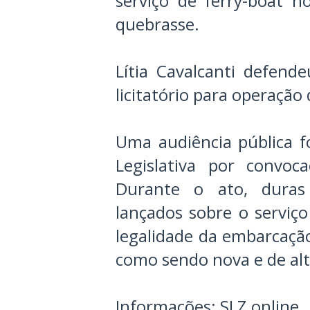
serviço de ferry-boat 
quebrasse.
Lítia Cavalcanti defend
licitatório para operação 
Uma audiência pública f
Legislativa por convoc
Durante o ato, duras
lançados sobre o serviç
legalidade da embarcaçã
como sendo nova e de alt
Informações: SLZ online.