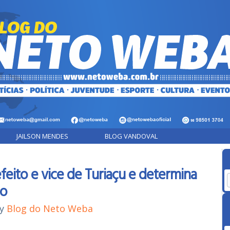
JAILSON MENDES
BLOG VANDOVAL
refeito e vice de Turiaçu e determina
ão
y
Blog do Neto Weba