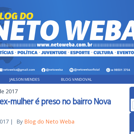
JAILSON MENDES
BLOG VANDOVAL
de 2017
 ex-mulher é preso no bairro Nova
2017
|
By
Blog do Neto Weba