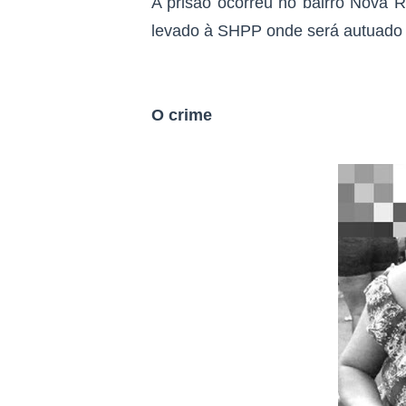
A prisão ocorreu no bairro Nova R
levado à SHPP onde será autuado p
O crime