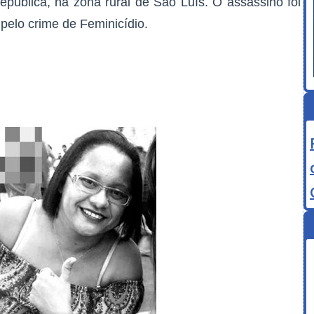
epública, na zona rural de São Luís. O assassino foi
elo crime de Feminicídio.