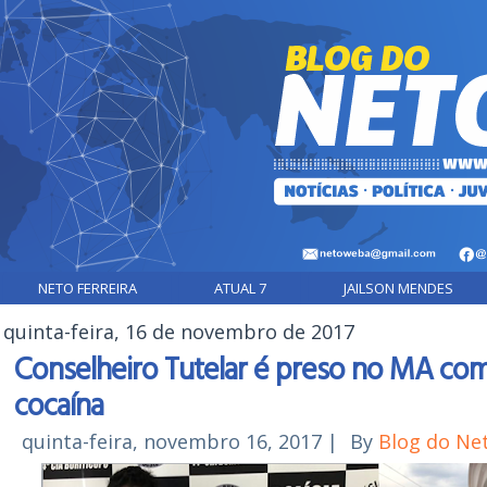
NETO FERREIRA
ATUAL 7
JAILSON MENDES
quinta-feira, 16 de novembro de 2017
Conselheiro Tutelar é preso no MA com
cocaína
quinta-feira, novembro 16, 2017
|
By
Blog do Ne