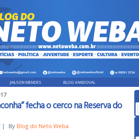
JAILSON MENDES
BLOG VANDOVAL
017
conha” fecha o cerco na Reserva do
7
|
By
Blog do Neto Weba