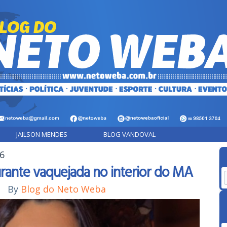
JAILSON MENDES
BLOG VANDOVAL
26
urante vaquejada no interior do MA
|
By
Blog do Neto Weba