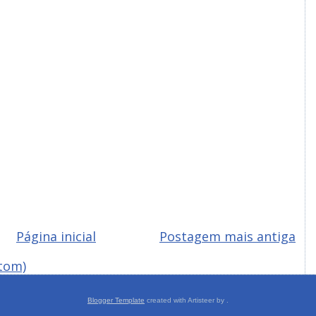
Página inicial
Postagem mais antiga
tom)
Blogger Template
created with Artisteer by
.