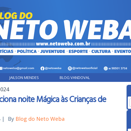
JAILSON MENDES
BLOG VANDOVAL
2024
ciona noite Mágica às Crianças de
4
|
By
Blog do Neto Weba