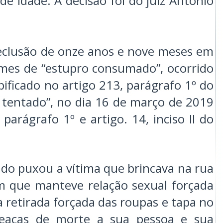
 idade. A decisão foi do juiz Antônio
eclusão de onze anos e nove meses em
imes de “estupro consumado”, ocorrido
ificado no artigo 213, parágrafo 1º do
o tentado”, no dia 16 de março de 2019
 parágrafo 1º e artigo. 14, inciso II do
ado puxou a vítima que brincava na rua
em que manteve relação sexual forçada
a retirada forçada das roupas e tapa no
eaças de morte a sua pessoa e sua