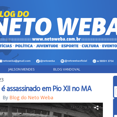
JAILSON MENDES
BLOG VANDOVAL
23
 é assassinado em Pio XII no MA
|
By
Blog do Neto Weba