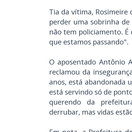
Tia da vítima, Rosimeire 
perder uma sobrinha de 
não tem policiamento. É 
que estamos passando".
O aposentado Antônio Au
reclamou da insegurança 
anos, está abandonada um
está servindo só de pont
querendo da prefeitu
derrubar, mas vidas estã
Em nota, a Prefeitura d