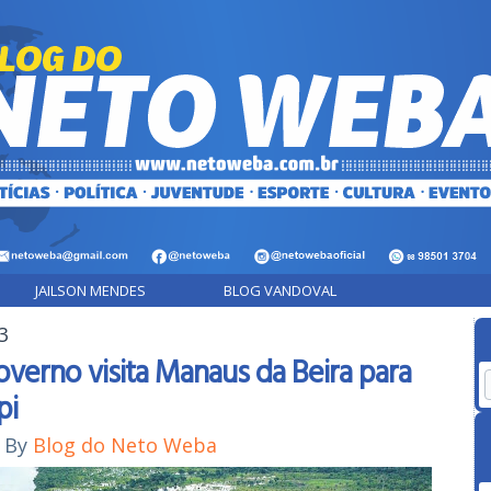
JAILSON MENDES
BLOG VANDOVAL
3
overno visita Manaus da Beira para
pi
By
Blog do Neto Weba