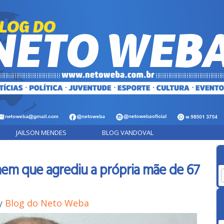
JAILSON MENDES
BLOG VANDOVAL
em que agrediu a própria mãe de 67
y
Blog do Neto Weba