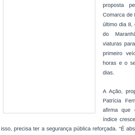
proposta p
Comarca de M
último dia 8
do Maranhã
viaturas par
primeiro ve
horas e o s
dias.
A Ação, prop
Patrícia Fe
afirma que 
índice cresc
isso, precisa ter a segurança pública reforçada. “É a