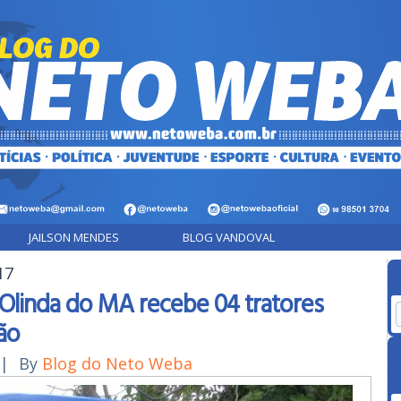
JAILSON MENDES
BLOG VANDOVAL
17
Olinda do MA recebe 04 tratores
ção
|
By
Blog do Neto Weba