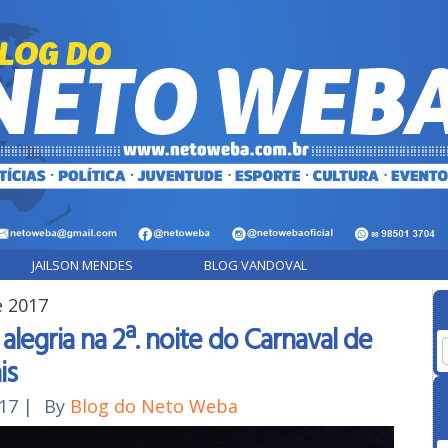
JAILSON MENDES
BLOG VANDOVAL
e 2017
alegria na 2ª. noite do Carnaval de
is
017
|
By
Blog do Neto Weba